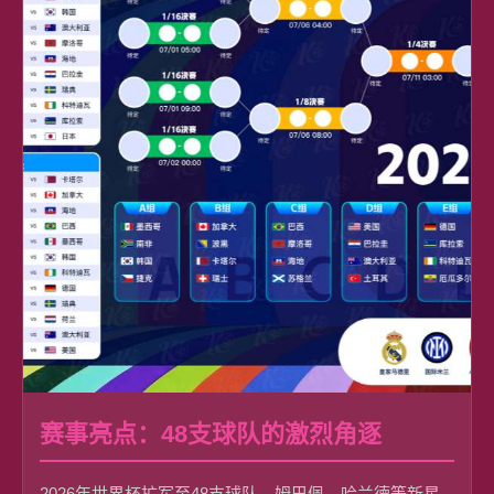
赛事亮点：48支球队的激烈角逐
2026年世界杯扩军至48支球队，姆巴佩、哈兰德等新星