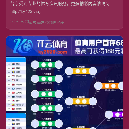
能享受到专业的体育资讯服务。更多精彩内容请访问
http://ky423.vip。
2026-05-29
南宫|南宫2026世界杯